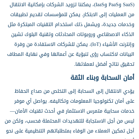
(SaaS وPaaS وIaaS)، يمكننا تزويد الشركات بإمكانية الانتقال
من العمليات إلى الابتكار. يمكن للمؤسسات تقديم تطبيقات
وخدمات جديدة، ويشمل ذلك استخدام التقنيات المبتكرة مثل
الذكاء الاصطناعي وروبوتات المحادثات وتقنية البلوك تشين
وإنترنت الأشياء (IoT). يمكن للشركات الاستفادة من وفرة
البيانات لاكتساب رؤى تنبؤية عن أعمالها وفي نهاية المطاف
تحقيق نتائج أفضل لعملائها.
أمان السحابة وبناء الثقة
يؤدي الانتقال إلى السحابة إلى التخلص من صداع الحفاظ
على أمان تكنولوجيا المعلومات وتكاليفه. يواصل أي موفر
خدمات سحابية متمرس الاستثمار في أحدث تقنيات الأمان—
ليس من أجل الاستجابة للتهديدات المحتملة فحسب، ولكن من
أجل تمكين العملاء من الوفاء بمتطلباتهم التنظيمية على نحو