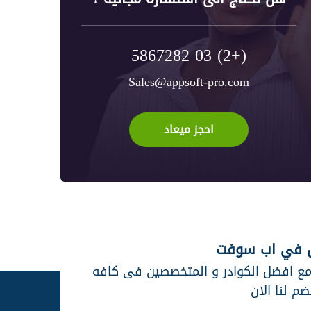
(+2) 03 5867282
Sales@appsoft-pro.com
احجز ميعاد
 في اب سوفت
مع افضل الكوادر و المتخصصين فى كافه
ضم لنا الان